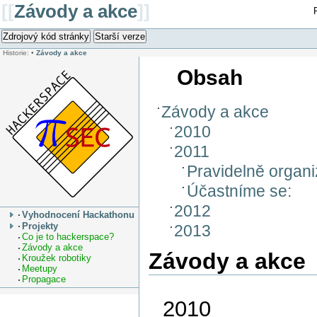
[[
Závody a akce
]]
Zdrojový kód stránky
Starší verze
Historie:
•
Závody a akce
Obsah
Závody a akce
2010
2011
Pravidelně organ
Účastníme se:
2012
Vyhodnocení Hackathonu
Projekty
2013
Co je to hackerspace?
Závody a akce
Závody a akce
Kroužek robotiky
Meetupy
Propagace
2010