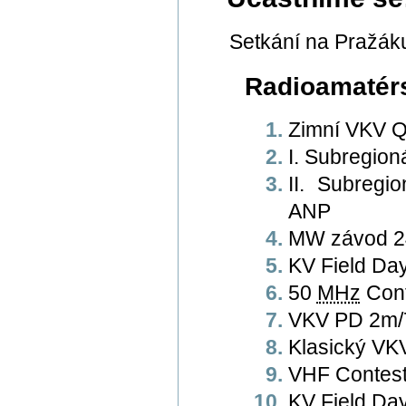
Setkání na Pražák
Radioamatér
Zimní VKV 
I. Subregio
II. Subreg
ANP
MW závod 
KV Field D
50
MHz
Cont
VKV PD 2m/
Klasický V
VHF Contes
KV Field Da